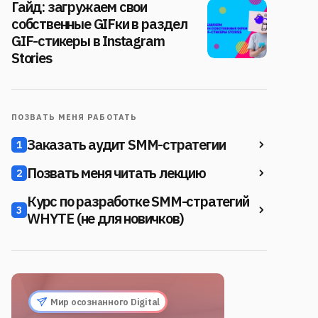
Гайд: загружаем свои
собственные GIFки в раздел
GIF-стикеры в Instagram
Stories
ПОЗВАТЬ МЕНЯ РАБОТАТЬ
Заказать аудит SMM-стратегии
1
Позвать меня читать лекцию
2
Курс по разработке SMM-стратегий
3
WHYTE (не для новичков)
Мир осознанного Digital