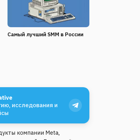
Самый лучший SMM в России
tive
ию, исследования и
йсы
одукты компании Meta,