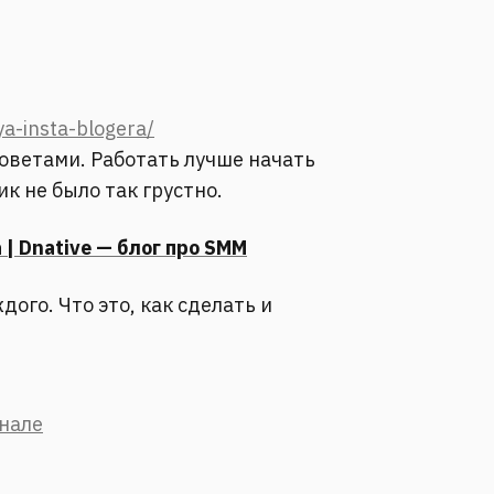
ya-insta-blogera/
оветами. Работать лучше начать
ик не было так грустно.
| Dnative — блог про SMM
ого. Что это, как сделать и
анале