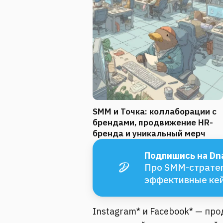
SMM и Точка: коллаборации с
брендами, продвижение HR-
бренда и уникальный мерч
Подпишись на Dna
Про SMM-стратег
эффективные ке
Instagram* и Facebook* — пр