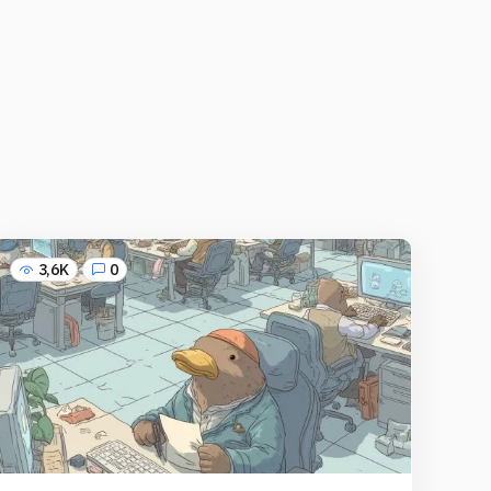
3,6K
0