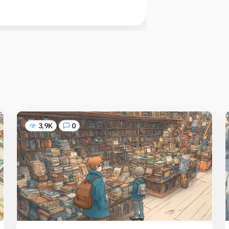
3,9K
0