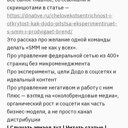
скриншотами в статье —
https://dnative.ru/chelovekotsentrichnost-i-
otkrytost-kak-dodo-pitstsa-eksperimentiruet-
s-smm-i-prodvigaet-brend/
Это рассказ про желание одной команды
делать «SMM не как у всех».
Про управление федеральной сетью из 400+
страниц без микроменеджмента
Про эксперименты, цели Додо в соцсетях и
идеальный контент
Про управление негативом и работу с ним
Плюс — взгляд на «околобрендовые медиа»,
органический рост и соцсети как часть
бизнес-модели, а не просто канал
дистрибуции
|
Слушать эпизод тут
|
Читать статью
|