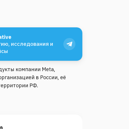
tive
ию, исследования и
йсы
одукты компании Meta,
рганизацией в России, её
территории РФ.
m