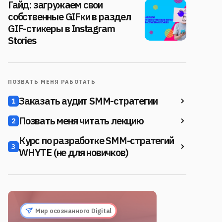
Гайд: загружаем свои
собственные GIFки в раздел
GIF-стикеры в Instagram
Stories
ПОЗВАТЬ МЕНЯ РАБОТАТЬ
Заказать аудит SMM-стратегии
1
Позвать меня читать лекцию
2
Курс по разработке SMM-стратегий
3
WHYTE (не для новичков)
Мир осознанного Digital