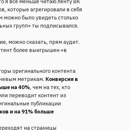
то я все меньше читаю ленту ВК
ов, которые агрегировали в себя
ем можно было увидеть столько
льных групп» ты подписывался.
ие, можно сказать, прям аудит.
нтент более выигрышен «в
торы оригинального контента
ючевым метрикам.
Конверсия в
выше на 40%
, чем на тех, кто
или переводит контент из
игинальные публикации
ков и на 91% больше
ереходят на страницы