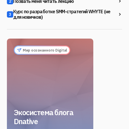
Позвать меня читать лекцию
2
Курс по разработке SMM-стратегий WHYTE (не
3
для новичков)
Мир осознанного Digital
Экосистема блога
Dnative