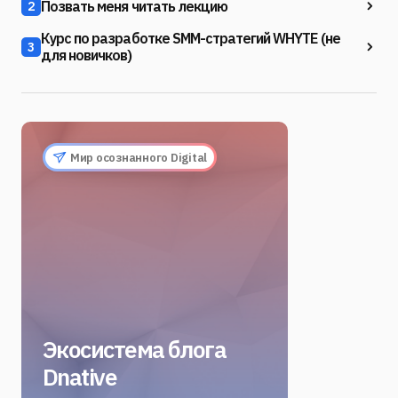
Позвать меня читать лекцию
2
Курс по разработке SMM-стратегий WHYTE (не
3
для новичков)
Мир осознанного Digital
Экосистема блога
Dnative