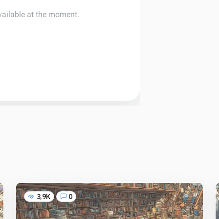
3,9K
0