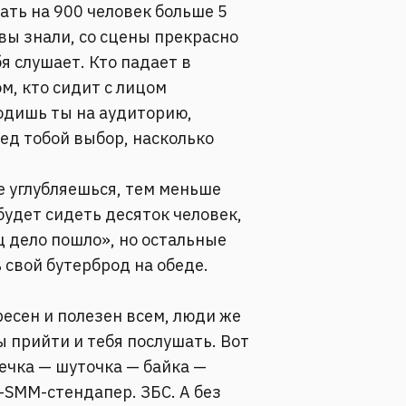
ать на 900 человек больше 5
 вы знали, со сцены прекрасно
бя слушает. Кто падает в
ом, кто сидит с лицом
одишь ты на аудиторию,
ед тобой выбор, насколько
ее углубляешься, тем меньше
будет сидеть десяток человек,
ц дело пошло», но остальные
 свой бутерброд на обеде.
есен и полезен всем, люди же
ы прийти и тебя послушать. Вот
ечка — шуточка — байка —
-SMM-стендапер. ЗБС. А без