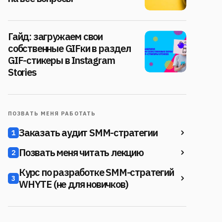
Гайд: загружаем свои
собственные GIFки в раздел
GIF-стикеры в Instagram
Stories
ПОЗВАТЬ МЕНЯ РАБОТАТЬ
Заказать аудит SMM-стратегии
1
Позвать меня читать лекцию
2
Курс по разработке SMM-стратегий
3
WHYTE (не для новичков)