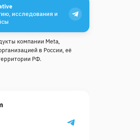
tive
ию, исследования и
йсы
одукты компании Meta,
рганизацией в России, её
территории РФ.
m