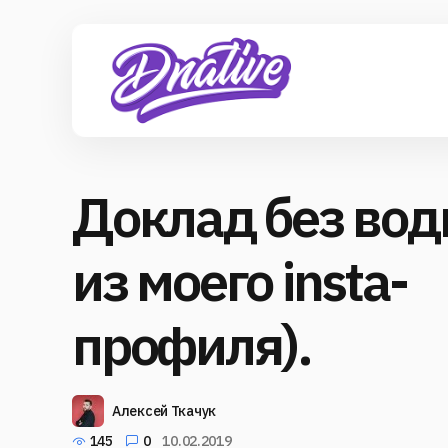
Доклад без воды
из моего insta-
профиля).
Алексей Ткачук
145
0
10.02.2019