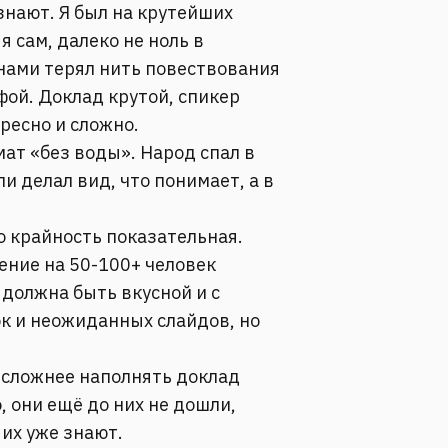
 знают. Я был на крутейших
я сам, далеко не ноль в
нами терял нить повествования
ой. Доклад крутой, спикер
ересно и сложно.
ат «без воды». Народ спал в
и делал вид, что понимает, а в
о крайность показательная.
ение на 50-100+ человек
 должна быть вкусной и с
к и неожиданных слайдов, но
 сложнее наполнять доклад
 они ещё до них не дошли,
 их уже знают.