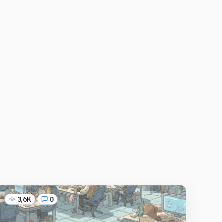
3,6K
0