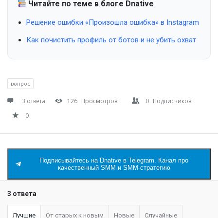
Читайте по теме в блоге Dnative
Решение ошибки «Произошла ошибка» в Instagram
Как почистить профиль от ботов и не убить охват
вопрос
3 ответа
126
Просмотров
0
Подписчиков
0
Подписывайтесь на Dnative в Telegram. Канал про
качественный SMM и SMM-стратегию
3 ответа
Лучшие
От старых к новым
Новые
Случайные