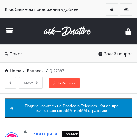
В мобильном приложении удобнее!
DNative
Ask
Поиск
Задай вопрос
Home
/
Вопросы
/
Q 22397
Next
In Process
Подписывайтесь на Dnative в Telegram. Канал про
качественный SMM и SMM-стратегию
DNative
Екатерина
Новичок