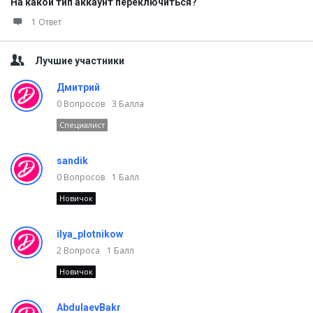
На какой тип аккаунт переключиться?
1 Ответ
Лучшие участники
Дмитрий
0
Вопросов
3
Балла
Специалист
sandik
0
Вопросов
1
Балл
Новичок
ilya_plotnikow
2
Вопроса
1
Балл
Новичок
AbdulaevBakr