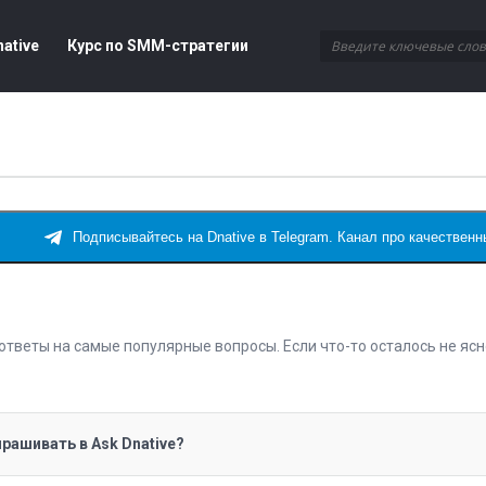
ative
Курс по SMM-стратегии
Подписывайтесь на Dnative в Telegram. Канал про качестве
ответы на самые популярные вопросы. Если что-то осталось не ясн
рашивать в Ask Dnative?