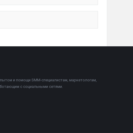
 опытом и помощи SMM-специалистам, маркетологам,
аботающим с социальными сетями.