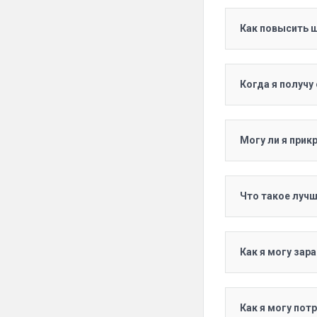
Как повысить ш
Когда я получу
Могу ли я прик
Что такое лучш
Как я могу зар
Как я могу пот