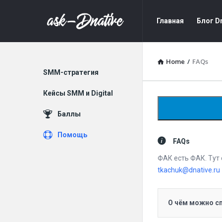
DNative
DNative
Главная
Блог Dn
Ask
Ask
Navigation
Home
/
FAQs
Explore
SMM-стратегия
Кейсы SMM и Digital
Баллы
Помощь
FAQs
ФАК есть ФАК. Тут 
tkachuk@dnative.ru
О чём можно сп