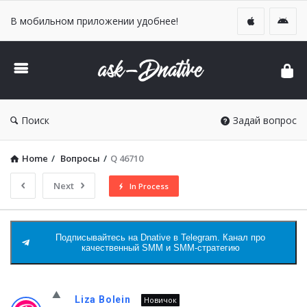
В мобильном приложении удобнее!
DNative
Ask
Поиск
Задай вопрос
Home
/
Вопросы
/
Q 46710
Next
In Process
Подписывайтесь на Dnative в Telegram. Канал про
качественный SMM и SMM-стратегию
DNative
Liza Bolein
Новичок