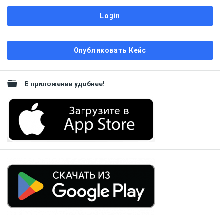
Sidebar
Опубликовать Кейс
В приложении удобнее!