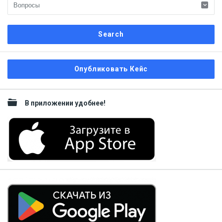
Sidebar
Опубликовать Кейс
В приложении удобнее!