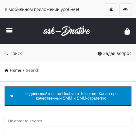
В мобильном приложении удобнее!
DNative
Ask
Поиск
Задай вопрос
Home
/
Search
Подписывайтесь на Dnative в Telegram. Канал про
качественный SMM и SMM-стратегию