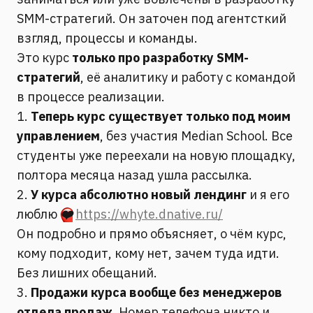
SMM-стратегий. Он заточен под агентсткий
взгляд, процессы и команды.
Это курс
только про разработку SMM-
стратегий
, её аналитику и работу с командой
в процессе реализации.
1.
Теперь курс существует только под моим
управлением
, без участия Median School. Все
студенты уже переехали на новую площадку,
полтора месяца назад ушла рассылка.
2.
У курса абсолютно новый лендинг
и
я его
люблю
❤️
https://whyte.dnative.ru/
Он подробно и прямо объясняет, о чём курс,
кому подходит, кому нет, зачем туда идти.
Без лишних обещаний.
3.
Продажи курса вообще без менеджеров
отдела продаж
. Номер телефона никто и