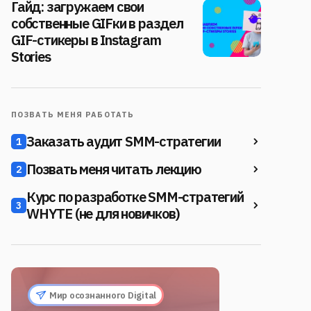
Гайд: загружаем свои
собственные GIFки в раздел
GIF-стикеры в Instagram
Stories
ПОЗВАТЬ МЕНЯ РАБОТАТЬ
Заказать аудит SMM-стратегии
1
Позвать меня читать лекцию
2
Курс по разработке SMM-стратегий
3
WHYTE (не для новичков)
Мир осознанного Digital