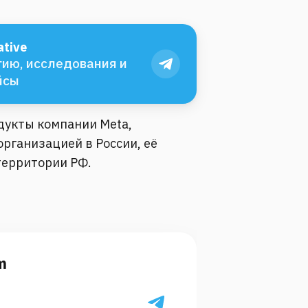
tive
ию, исследования и
йсы
одукты компании Meta,
рганизацией в России, её
территории РФ.
m