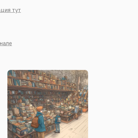
ция тут
анале