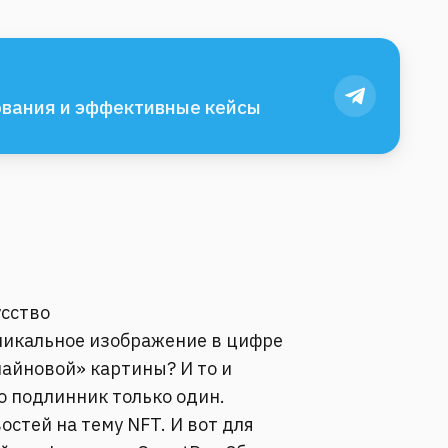
вания и эффективные кейсы
усство
 уникальное изображение в цифре
айновой» картины? И то и
о подлинник только один.
остей на тему NFT. И вот для