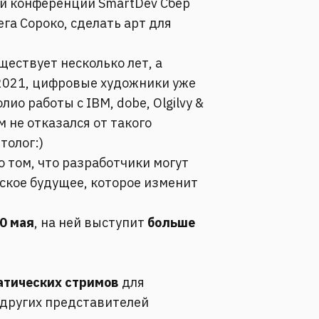
ой конференции SmartDev Сбер
га Сороко, сделать арт для
уществует несколько лет, а
 2021, цифровые художники уже
ио работы с IBM, dobe, Olgilvy &
ам не отказался от такого
толог:)
о том, что разработчики могут
ское будущее, которое изменит
0 мая
, на ней выступит
больше
матических стримов
для
 других представителей