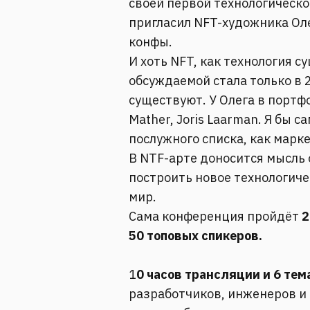
своей первой технологическ
пригласил NFT-художника Оле
конфы.
И хоть NFT, как технология с
обсуждаемой стала только в
существуют. У Олега в портфол
Mather, Joris Laarman. Я бы с
послужного списка, как марке
В NTF-арте доносится мысль 
построить новое технологиче
мир.
Сама конференция пройдёт
2
50 топовых спикеров.
1
0 часов трансляции и 6 те
разработчиков, инженеров и