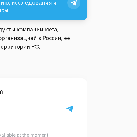
ию, исследования и
йсы
одукты компании Meta,
рганизацией в России, её
территории РФ.
m