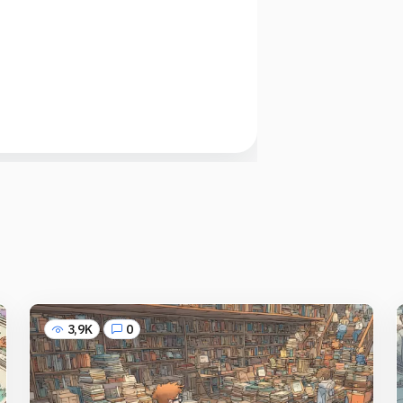
3,9K
0