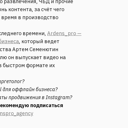
ро развлечения, ЧБД и прочие
нь контента, за счёт чего
 время в производство
следнего времени,
Ardens_pro —
бизнеса
, который ведет
тства Артем Семенютин
лю он выпускает видео на
в быстром формате их
аргетолог?
al для оффлайн бизнеса?
ты продвижения в Instagram?
 рекомендую подписаться
enspro_agency