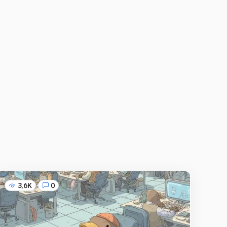
3,6K
0