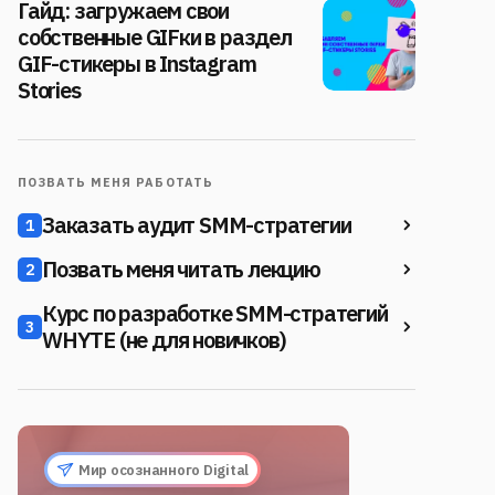
Гайд: загружаем свои
собственные GIFки в раздел
GIF-стикеры в Instagram
Stories
ПОЗВАТЬ МЕНЯ РАБОТАТЬ
Заказать аудит SMM-стратегии
1
Позвать меня читать лекцию
2
Курс по разработке SMM-стратегий
3
WHYTE (не для новичков)
Мир осознанного Digital