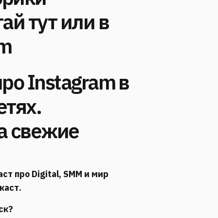
ай тут или в
am
ро Instagram в
етях.
а свежие
 про Digital, SMM и мир
каст.
ск?