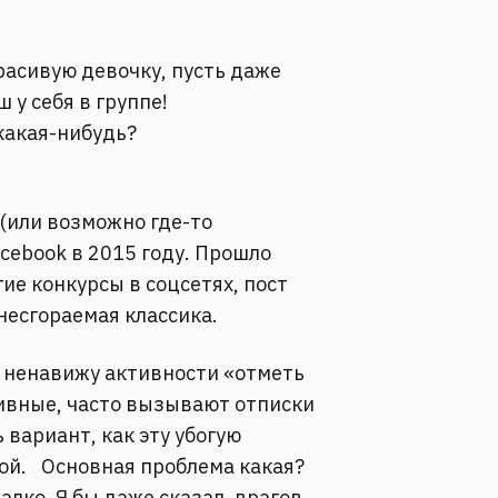
расивую девочку, пусть даже
 у себя в группе!
какая-нибудь?
 (или возможно где-то
acebook в 2015 году. Прошло
гие конкурсы в соцсетях, пост
 несгораемая классика.⠀
 я ненавижу активности «отметь
ивные, часто вызывают отписки
ь вариант, как эту убогую
ой.⠀Основная проблема какая?
алко. Я бы даже сказал, врагов.