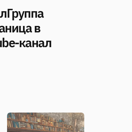
алГруппа
аница в
ube-канал