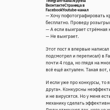
Telegram-каналГруппа
ВконтактеСтраница в
FacebookYoutube-канал
— Хочу пофотографировать к
бесплатно. Проведу розыгрыш
— А если выиграет стрёмная 
— Не выиграет.⠀
Этот пост я впервые написал
подсмотрел и переписал) в F
почти 4 года, но глядя на мно
всё ещё актуален. Такая вот,
И если уже про конкурсы, то
друга». Конкурсны неэффект
и не вирусятся. Но у меня ест
механику сделать эффективн
Люди отмечают тех, кого не ж