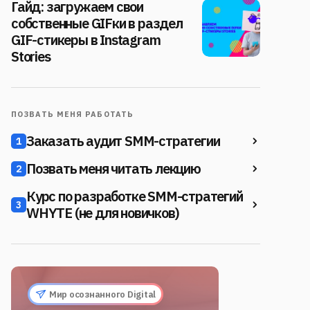
Гайд: загружаем свои
собственные GIFки в раздел
GIF-стикеры в Instagram
Stories
ПОЗВАТЬ МЕНЯ РАБОТАТЬ
Заказать аудит SMM-стратегии
1
Позвать меня читать лекцию
2
Курс по разработке SMM-стратегий
3
WHYTE (не для новичков)
Мир осознанного Digital