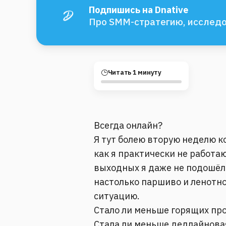
Подпишись на Dnative
Про SMM-стратегию, исследо
Читать 1 минуту
Всегда онлайн?
Я тут болею вторую неделю к
как я практически не работаю
выходных я даже не подошёл 
настолько паршиво и ленотно
ситуацию.
Стало ли меньше горящих про
Стала ли меньше дедлайнова