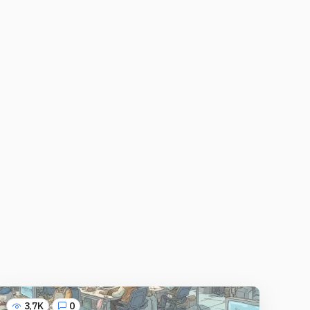
3,7K
0