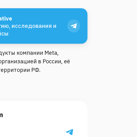
tive
ию, исследования и
йсы
одукты компании Meta,
рганизацией в России, её
территории РФ.
m