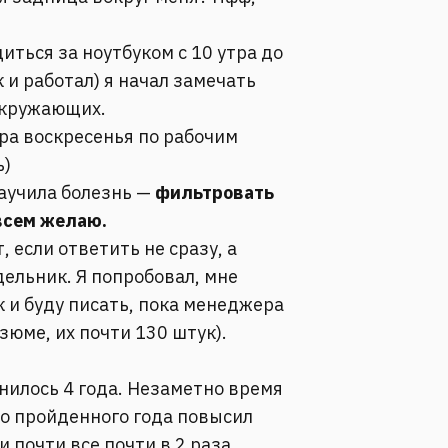
диться за ноутбуком с 10 утра до
к и работал) я начал замечать
окружающих.
ера воскресенья по рабочим
ь)
научила болезнь —
фильтровать
 всем желаю.
 если ответить не сразу, а
ельник. Я попробовал, мне
к и буду писать, пока менеджера
зюме, их почти 130 штук).
лнилось 4 года. Незаметно время
го пройденного года повысил
и почти все почти в 2 раза.