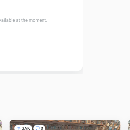
3,9K
0