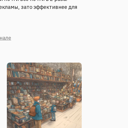
екламы, зато эффективнее для
анале