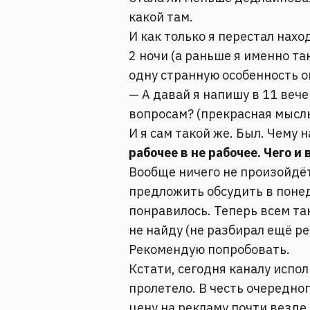
какой там.
И как только я перестал нахо
2 ночи (а раньше я именно та
одну странную особенность 
— А давай я напишу в 11 веч
вопросам? (прекрасная мысл
И я сам такой же. Был. Чему 
рабочее в не рабочее. Чего и
Вообще ничего не произойдёт,
предложить обсудить в понед
понравилось. Теперь всем та
не найду (не разбирал ещё ре
Рекомендую попробовать.
Кстати, сегодня каналу испо
пролетело. В честь очередно
цену на рекламу почти везде 