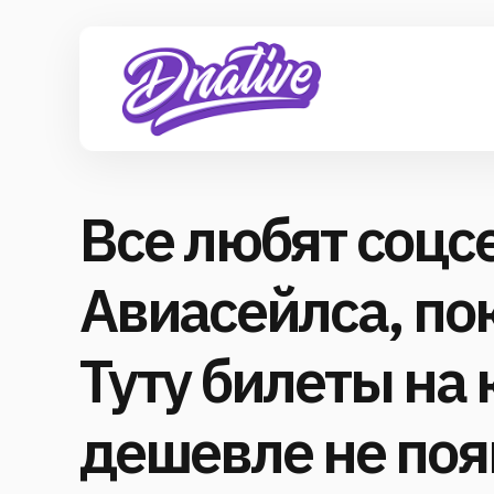
Все любят соцс
Авиасейлса, пок
Туту билеты на 
дешевле не по