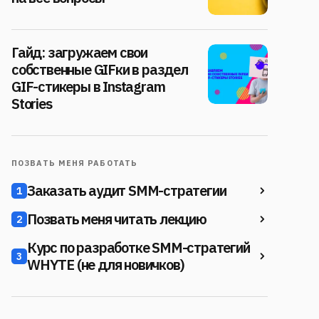
Гайд: загружаем свои
собственные GIFки в раздел
GIF-стикеры в Instagram
Stories
ПОЗВАТЬ МЕНЯ РАБОТАТЬ
Заказать аудит SMM-стратегии
1
Позвать меня читать лекцию
2
Курс по разработке SMM-стратегий
3
WHYTE (не для новичков)