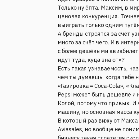
Только ну ёпта. Максим, в ми
ценовая конкуренция. Точне
выиграть только одним путём
А бренды строятся за счёт уз
много за счёт чего. И в инте
с более дешёвыми авиабилета
идут туда, куда знают»?
Есть такая узнаваемость, наз
чём ты думаешь, когда тебе 
«Газировка = Coca-Cola», «Кл
Pepsi может быть дешевле и к
Колой, потому что привык. И
машину, но основная масса ку
В который раз вижу от Макса
Aviasales, но вообще не пони
бизнесу такая стратегия скор