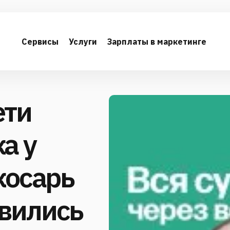
Сервисы
Услуги
Зарплаты в маркетинге
ети
а у
косарь
явились