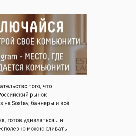
тельство того, что
Российский рынок
s на Sostav, баннеры и всё
е, готов удивляться… и
есполезно можно сливать