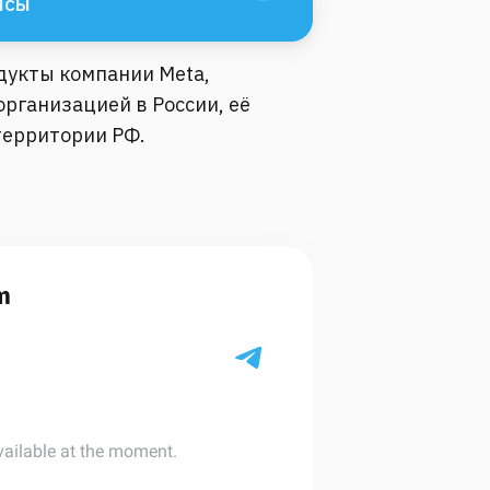
йсы
одукты компании Meta,
рганизацией в России, её
территории РФ.
m