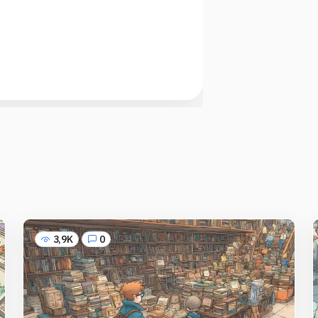
3,9K
0