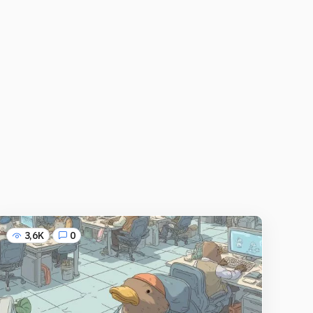
3,6K
0