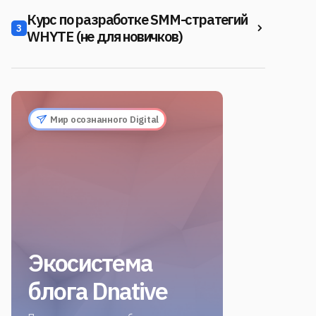
Курс по разработке SMM-стратегий
3
WHYTE (не для новичков)
Мир осознанного Digital
Экосистема
блога Dnative