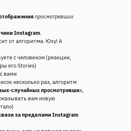
 отображения
просмотревших
чики Instagram
.
ит от алгоритма. Юху! А
ете с человеком (реакции,
ы его Stories)
с вами
исок несколько раз, алгоритм
вых-случайных просмотревши
х,
показывать вам новую
тало)
вязи за пределами Instagram