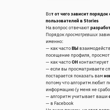
Во
т от чего зависит порядок
пользователей в Stories
На вопрос отвечают
разработ
Порядок
просмотревших
завис
именно:
— как часто
ВЫ
взаимодейству
посещение профиля, просмотр
— как часто
ОН
контактирует 
— если вы просматриваете сп
постарается показать вам
но
потому что алгоритм любит 
информацию (у меня не срабо
— алгоритм учитывает ваши
с
— в Facebook