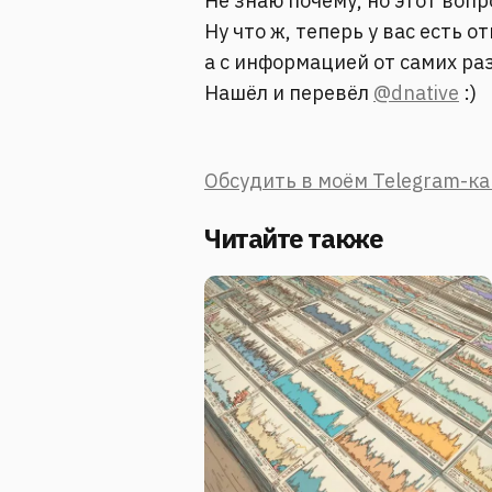
Не знаю почему, но этот вопр
Ну что ж, теперь у вас есть о
а с информацией от самих ра
Нашёл и перевёл
@dnative
:)
Обсудить в моём Telegram-к
Читайте также