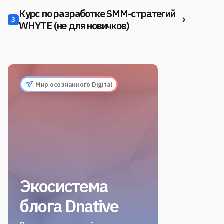
Курс по разработке SMM-стратегий
3
WHYTE (не для новичков)
Мир осознанного Digital
Экосистема
блога Dnative