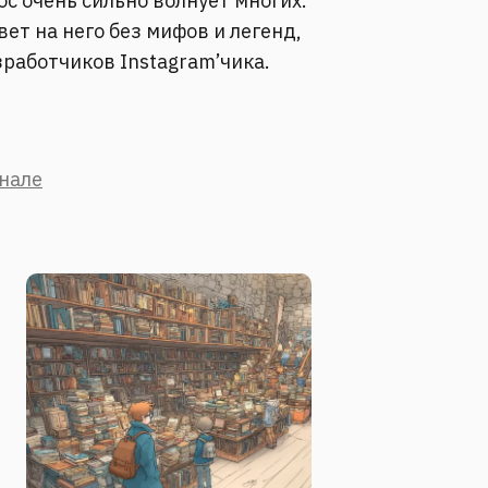
ос очень сильно волнует многих.
твет на него без мифов и легенд,
зработчиков Instagram’чика.
анале