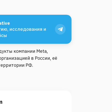
tive
ию, исследования и
йсы
одукты компании Meta,
рганизацией в России, её
территории РФ.
m