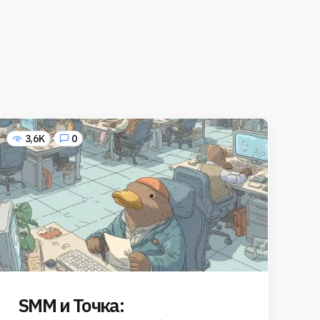
3,6K
0
SMM и Точка: