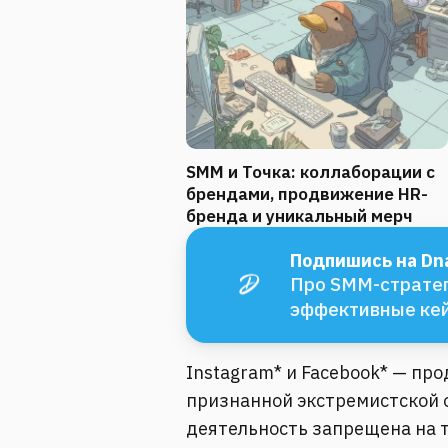
SMM и Точка: коллаборации с
брендами, продвижение HR-
бренда и уникальный мерч
Подпишись на Dna
Про SMM-стратег
эффективные ке
Instagram* и Facebook* — пр
признанной экстремистской о
деятельность запрещена на 