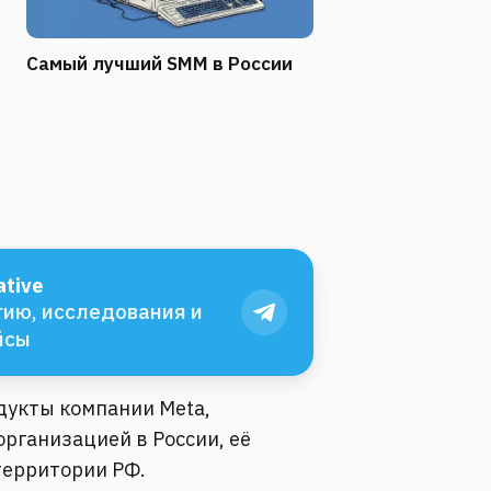
Самый лучший SMM в России
tive
ию, исследования и
йсы
одукты компании Meta,
рганизацией в России, её
территории РФ.