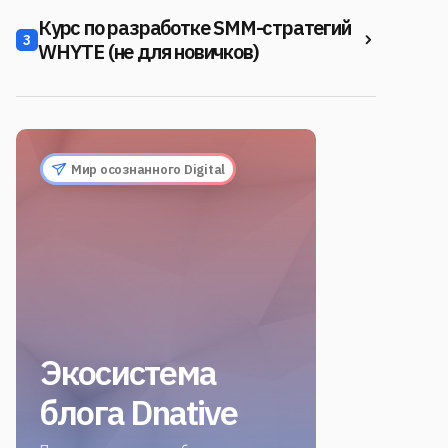
Курс по разработке SMM-стратегий
3
WHYTE (не для новичков)
Мир осознанного Digital
Экосистема
блога Dnative