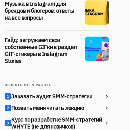
Музыка в Instagram для
брендов и блогеров: ответы
на все вопросы
Гайд: загружаем свои
собственные GIFки в раздел
GIF-стикеры в Instagram
Stories
ПОЗВАТЬ МЕНЯ РАБОТАТЬ
Заказать аудит SMM-стратегии
1
Позвать меня читать лекцию
2
Курс по разработке SMM-стратегий
3
WHYTE (не для новичков)