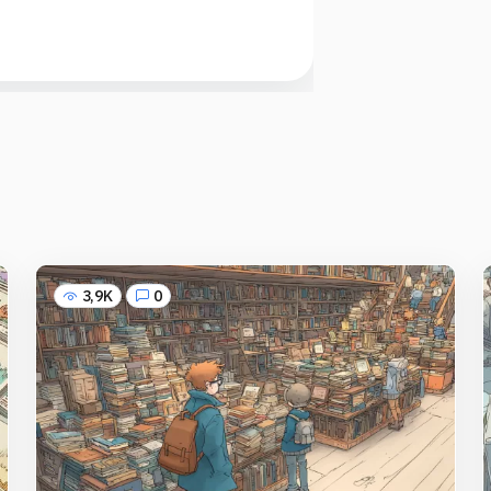
3,9K
0