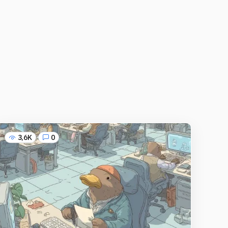
3,6K
0