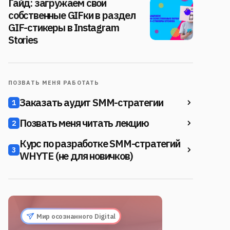
Гайд: загружаем свои
собственные GIFки в раздел
GIF-стикеры в Instagram
Stories
ПОЗВАТЬ МЕНЯ РАБОТАТЬ
Заказать аудит SMM-стратегии
1
Позвать меня читать лекцию
2
Курс по разработке SMM-стратегий
3
WHYTE (не для новичков)
Мир осознанного Digital