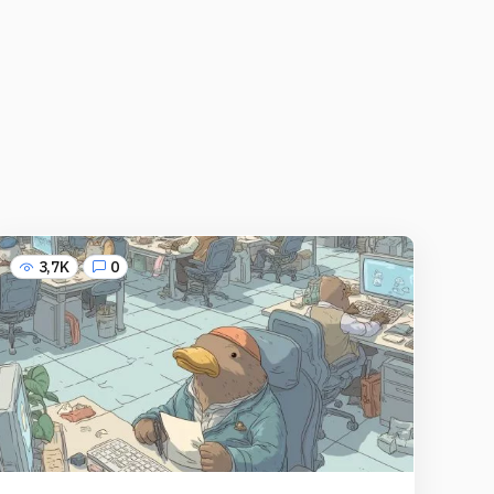
3,7K
0