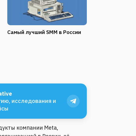
Самый лучший SMM в России
tive
ию, исследования и
йсы
одукты компании Meta,