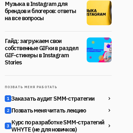
Музыка в Instagram для
брендов и блогеров: ответы
на все вопросы
Гайд: загружаем свои
собственные GIFки в раздел
GIF-стикеры в Instagram
Stories
ПОЗВАТЬ МЕНЯ РАБОТАТЬ
Заказать аудит SMM-стратегии
1
Позвать меня читать лекцию
2
Курс по разработке SMM-стратегий
3
WHYTE (не для новичков)