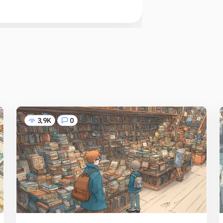
3,9K
0