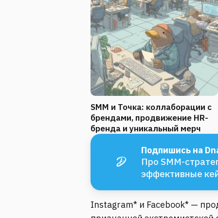
SMM и Точка: коллаборации с
брендами, продвижение HR-
бренда и уникальный мерч
Подпишись на Dna
Про SMM-стратег
эффективные ке
Instagram* и Facebook* — пр