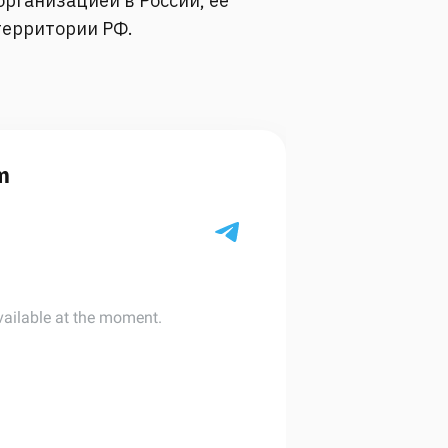
рганизацией в России, её
территории РФ.
m