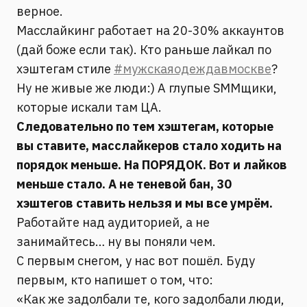
верное.
Масслайкинг работает на 20-30% аккаунтов
(дай боже если так). Кто раньше лайкал по
хэштегам стиле
#мужскаяодеждавмоскве
?
Ну не живые же люди:) А глупые SMMщики,
которые искали там ЦА.
Следовательно по тем хэштегам, которые
вы ставите, масслайкеров стало ходить на
порядок меньше. На ПОРЯДОК. Вот и лайков
меньше стало. А не теневой бан, 30
хэштегов ставить нельзя и мы все умрём.
Работайте над аудиторией, а не
занимайтесь… ну вы поняли чем.
С первым снегом, у нас вот пошёл. Буду
первым, кто напишет о том, что:
«Как же задолбали те, кого задолбали люди,