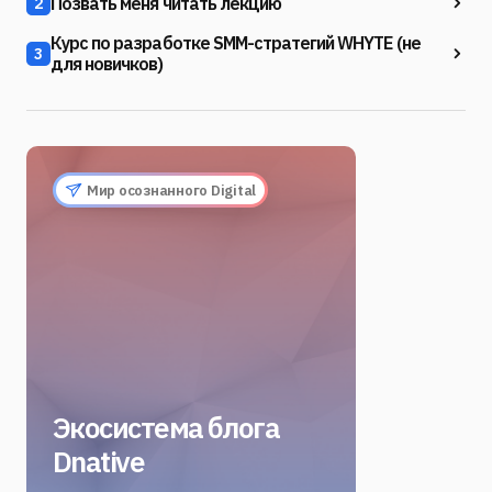
Позвать меня читать лекцию
2
Курс по разработке SMM-стратегий WHYTE (не
3
для новичков)
Мир осознанного Digital
Экосистема блога
Dnative