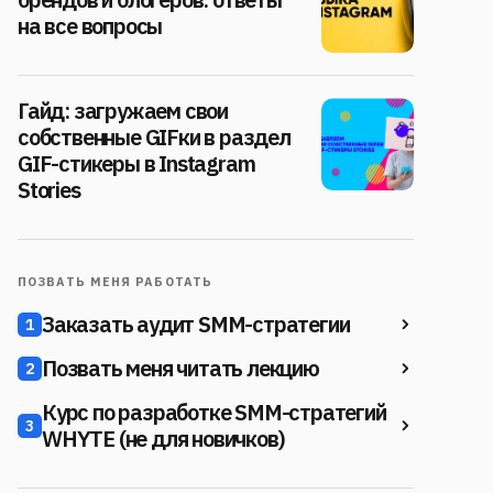
на все вопросы
Гайд: загружаем свои
собственные GIFки в раздел
GIF-стикеры в Instagram
Stories
ПОЗВАТЬ МЕНЯ РАБОТАТЬ
Заказать аудит SMM-стратегии
1
Позвать меня читать лекцию
2
Курс по разработке SMM-стратегий
3
WHYTE (не для новичков)