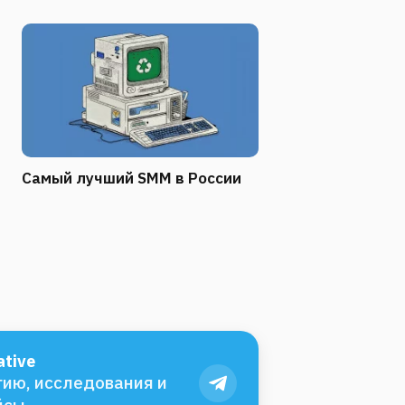
Самый лучший SMM в России
tive
ию, исследования и
йсы