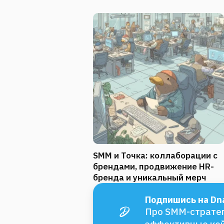
SMM и Точка: коллаборации с
брендами, продвижение HR-
бренда и уникальный мерч
Подпишись на Dna
Про SMM-стратег
эффективные ке