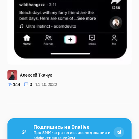
Алексей Ткачук
144
0
11.10.2022
Подпишись на Dnative
Про SMM-стратегию, исследования и
эффективные кейсы