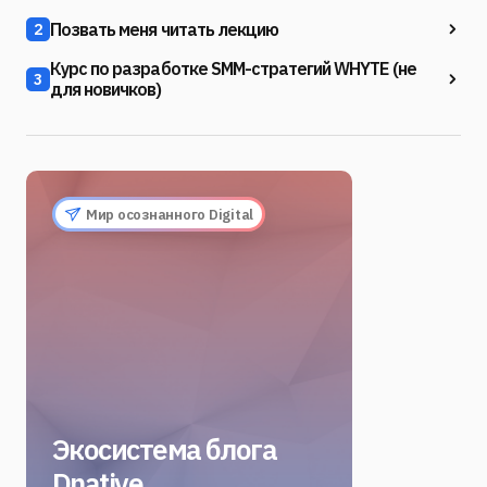
Позвать меня читать лекцию
2
Курс по разработке SMM-стратегий WHYTE (не
3
для новичков)
Мир осознанного Digital
Экосистема блога
Dnative