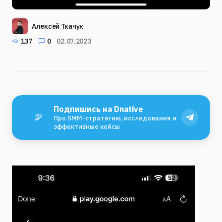
Алексей Ткачук
137
0
02.07.2023
Подпишись на Dnative
Про SMM-стратегию, исследования и
эффективные кейсы