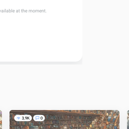
3,9K
0