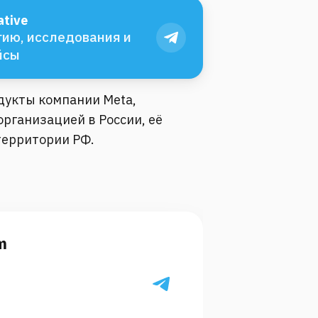
tive
ию, исследования и
йсы
одукты компании Meta,
рганизацией в России, её
территории РФ.
m