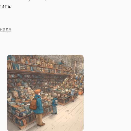
тить.
анале