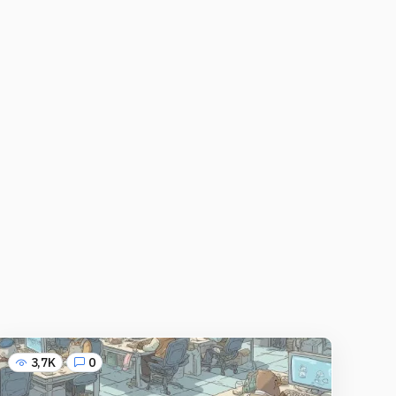
3,7K
0