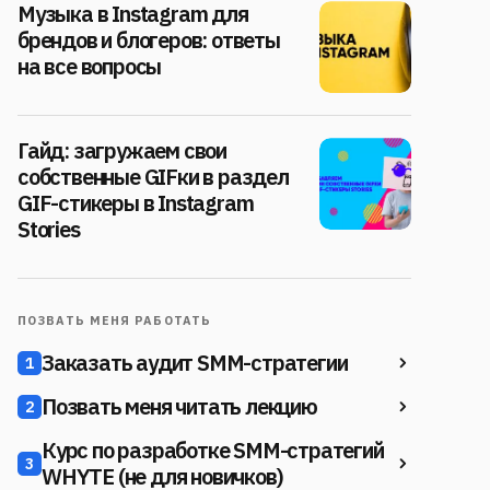
Музыка в Instagram для
брендов и блогеров: ответы
на все вопросы
Гайд: загружаем свои
собственные GIFки в раздел
GIF-стикеры в Instagram
Stories
ПОЗВАТЬ МЕНЯ РАБОТАТЬ
Заказать аудит SMM-стратегии
1
Позвать меня читать лекцию
2
Курс по разработке SMM-стратегий
3
WHYTE (не для новичков)