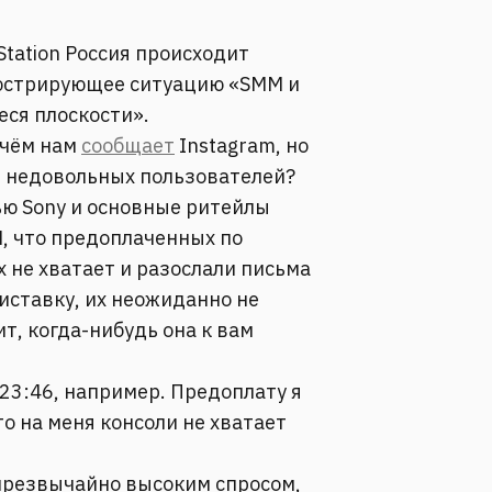
Station Россия происходит
люстрирующее ситуацию «SMM и
еся плоскости».
 чём нам
сообщает
Instagram, но
и недовольных пользователей?
ью Sony и основные ритейлы
что предоплаченных по
х не хватает и разослали письма
иставку, их неожиданно не
ит, когда-нибудь она к вам
23:46, например. Предоплату я
то на меня консоли не хватает
чрезвычайно высоким спросом,