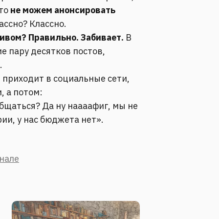
что
не можем анонсировать
ассно? Классно.
тивом? Правильно. Забивает.
В
е пару десятков постов,
.
д приходит в социальные сети,
, а потом:
общаться? Да ну наааафиг, мы не
ии, у нас бюджета нет».
анале