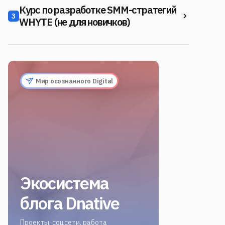
Курс по разработке SMM-стратегий
3
WHYTE (не для новичков)
Мир осознанного Digital
Экосистема
блога Dnative
Проекты, соцсети, работа