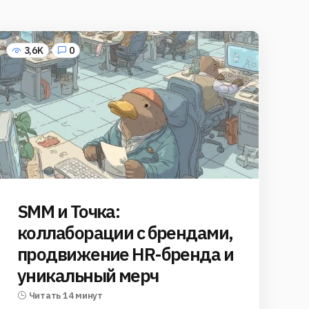
3,6K
0
SMM и Точка:
коллаборации с брендами,
продвижение HR-бренда и
уникальный мерч
Читать 14 минут