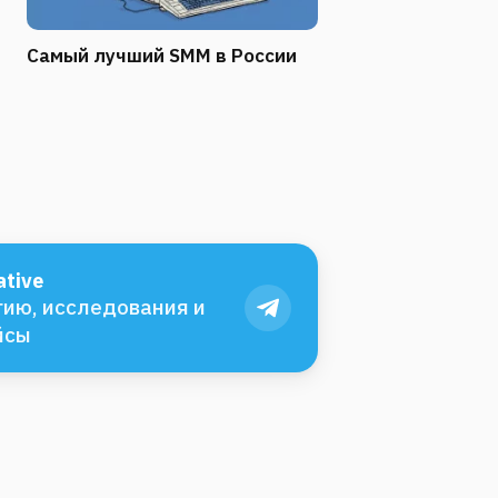
Самый лучший SMM в России
tive
ию, исследования и
йсы