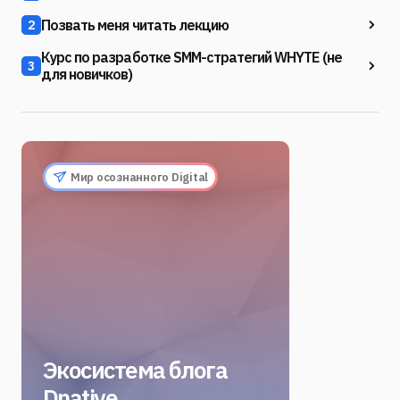
Позвать меня читать лекцию
2
Курс по разработке SMM-стратегий WHYTE (не
3
для новичков)
Мир осознанного Digital
Экосистема блога
Dnative