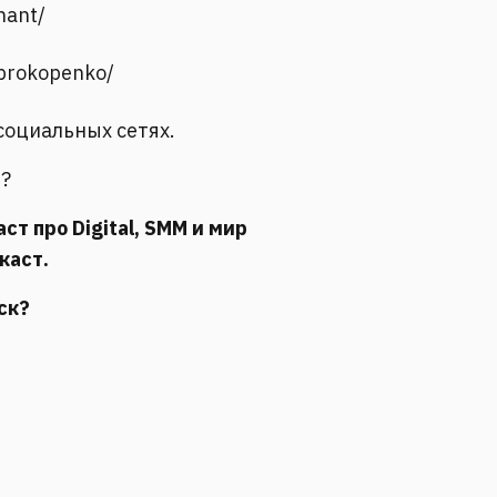
nant/
.prokopenko/
социальных сетях.
и?
 про Digital, SMM и мир
каст.
ск?