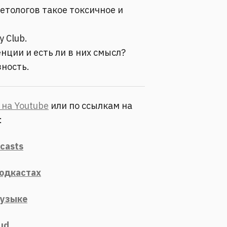
етологов такое токсичное и
y Club.
нции и есть ли в них смысл?
зность.
на Youtube
или по ссылкам на
:
casts
Подкастах
Музыке
ud