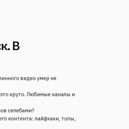
к. В
инного видео умер не
 это круто. Любимые каналы и
.
ров селебами?
го контента: лайфхаки, топы,