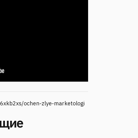
6xkb2xs/ochen-zlye-marketologi
ущие