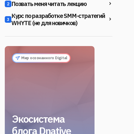
Позвать меня читать лекцию
2
Курс по разработке SMM-стратегий
3
WHYTE (не для новичков)
Мир осознанного Digital
Экосистема
блога Dnative