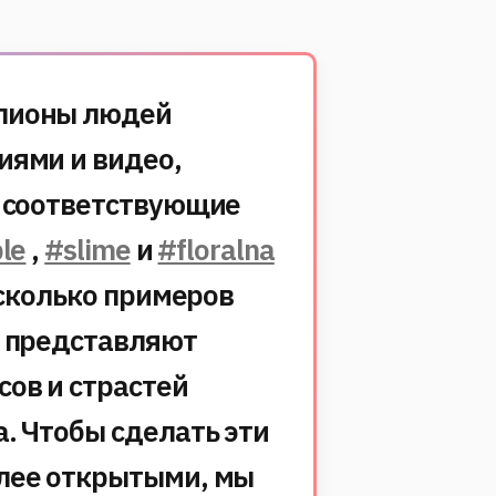
лионы людей
иями и видео,
м соответствующие
le
,
#slime
и
#floralna
сколько примеров
е представляют
ов и страстей
а.
Чтобы сделать эти
лее открытыми, мы