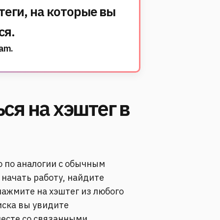
еги, на которые вы
ся.
am.
ся на хэштег в
о по аналогии с обычным
 начать работу, найдите
ажмите на хэштег из любого
иска вы увидите
есте со связанными