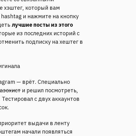
е хэштег, который вам
 hashtag и нажмите на кнопку
деть
лучшие посты из этого
торые из последних историй с
отменить подписку на хештег в
игинала
agram — врёт. Специально
азохист
и решил посмотреть,
. Тестировал с двух аккаунтов
сок.
приоритет выдачи в ленту
хэштегам начали появляться