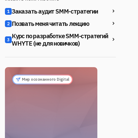
Заказать аудит SMM-стратегии
1
Позвать меня читать лекцию
2
Курс по разработке SMM-стратегий
3
WHYTE (не для новичков)
Мир осознанного Digital