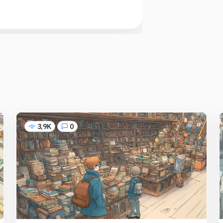
3,9K
0