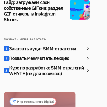
Гайд: загружаем свои
собственные GIFки в раздел
GIF-стикеры в Instagram
Stories
ПОЗВАТЬ МЕНЯ РАБОТАТЬ
Заказать аудит SMM-стратегии
1
Позвать меня читать лекцию
2
Курс по разработке SMM-стратегий
3
WHYTE (не для новичков)
Мир осознанного Digital