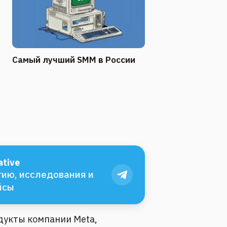
Самый лучший SMM в России
tive
ию, исследования и
йсы
одукты компании Meta,