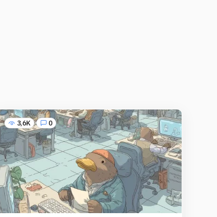
3,6K
0