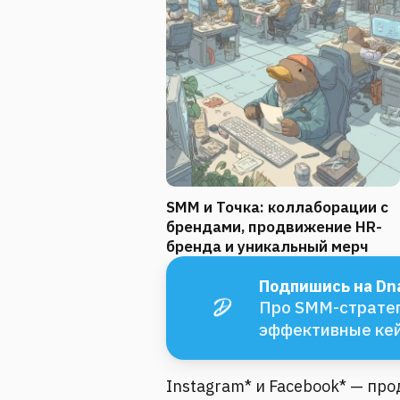
SMM и Точка: коллаборации с
брендами, продвижение HR-
бренда и уникальный мерч
Подпишись на Dna
Про SMM-стратег
эффективные ке
Instagram* и Facebook* — пр