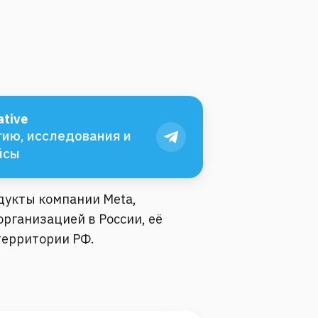
tive
ию, исследования и
йсы
одукты компании Meta,
рганизацией в России, её
территории РФ.