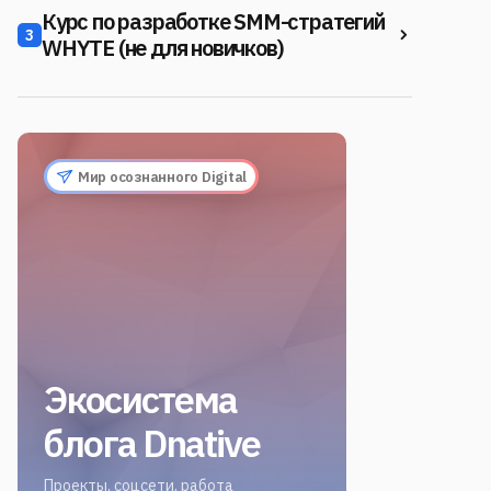
Курс по разработке SMM-стратегий
3
WHYTE (не для новичков)
Мир осознанного Digital
Экосистема
блога Dnative
Проекты, соцсети, работа