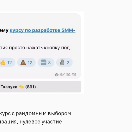
нкурс с рандомным выбором
зация, нулевое участие