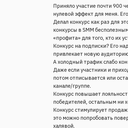
Приняло участие почти 900 ч
нулевой эффект для меня. Его
Делал конкурс как раз для эт
конкурсы в SMM бесполезным
«профита» для того, кто их у
Конкурс на подписки? Его над
привлекает новую аудиторию
А холодный трафик слабо кон
Даже если участники и прихо
потом отписывается или оста
канале/группе.
Конкурс повышает лояльность?
победителей, остальным ни х
Конкурс стимулирует продажи
это можно попробовать повер
халявой.