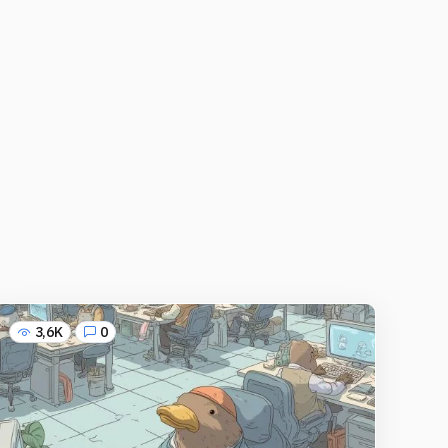
3,6K
0