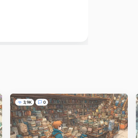
3,9K
0