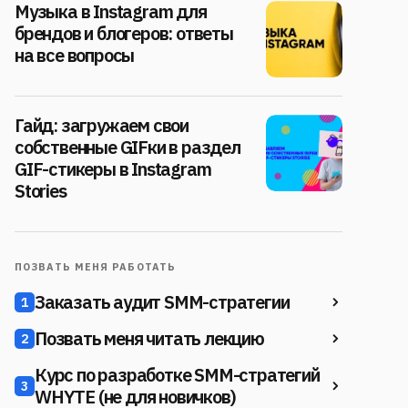
Музыка в Instagram для
брендов и блогеров: ответы
на все вопросы
Гайд: загружаем свои
собственные GIFки в раздел
GIF-стикеры в Instagram
Stories
ПОЗВАТЬ МЕНЯ РАБОТАТЬ
Заказать аудит SMM-стратегии
1
Позвать меня читать лекцию
2
Курс по разработке SMM-стратегий
3
WHYTE (не для новичков)