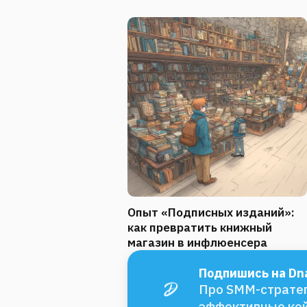
Опыт «Подписных изданий»:
как превратить книжный
магазин в инфлюенсера
Подпишись на Dna
Про SMM-стратег
эффективные ке