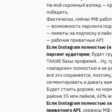
На мой скромный взгляд — п
победить.
Фактически, сейчас МФ работ
— возможность парсинга по
— лимиты на подписку и лайки
— рабочие приватные API
Если Instagram полностью (и
парсинг аудитории
, будет г
ТАКИЕ базы профилей… Ну, гр
«запарсен» полностью и не р
всё это сохраняется, поэтому
сегментировать и давать вам
Будет стоить дороже, но норм
районе 35 млн лайков, 60% ж
Если Instagram полностью з
приватного API
, сервисы МФ