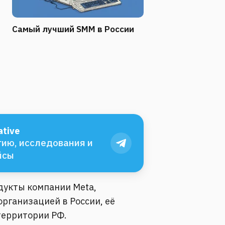
Самый лучший SMM в России
tive
ию, исследования и
йсы
одукты компании Meta,
рганизацией в России, её
территории РФ.