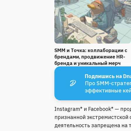
SMM и Точка: коллаборации с
брендами, продвижение HR-
бренда и уникальный мерч
Подпишись на Dna
Про SMM-стратег
эффективные ке
Instagram* и Facebook* — пр
признанной экстремистской о
деятельность запрещена на 