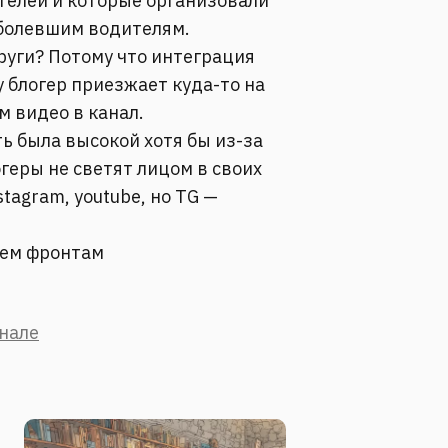
телей и которые организовали
болевшим водителям.
круги? Потому что интеграция
у блогер приезжает куда-то на
м видео в канал.
ь была высокой хотя бы из-за
огеры не светят лицом в своих
tagram, youtube, но TG —
сем фронтам
анале