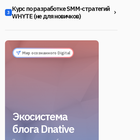
Курс по разработке SMM-стратегий
3
WHYTE (не для новичков)
Мир осознанного Digital
Экосистема
блога Dnative