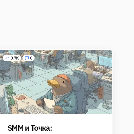
3,7K
0
SMM и Точка: