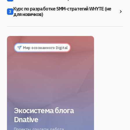
Курс по разработке SMM-стратегий WHYTE (не
3
для новичков)
Мир осознанного Digital
Экосистема блога
Dnative
Проекты, соцсети, работа