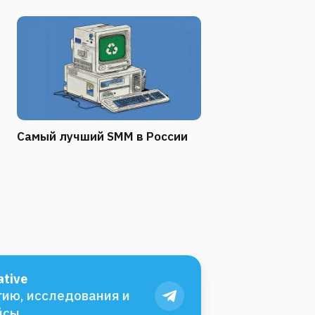
Самый лучший SMM в России
tive
ию, исследования и
йсы