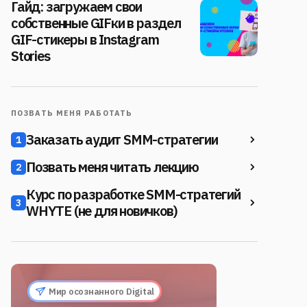
Гайд: загружаем свои
собственные GIFки в раздел
GIF-стикеры в Instagram
Stories
ПОЗВАТЬ МЕНЯ РАБОТАТЬ
Заказать аудит SMM-стратегии
1
Позвать меня читать лекцию
2
Курс по разработке SMM-стратегий
3
WHYTE (не для новичков)
Мир осознанного Digital