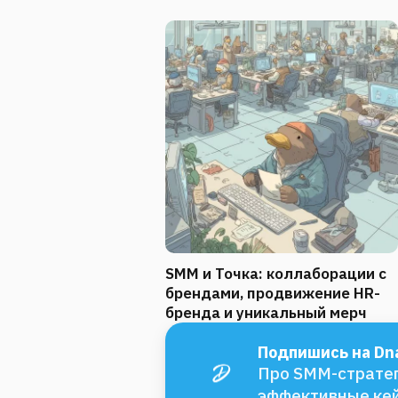
SMM и Точка: коллаборации с
брендами, продвижение HR-
бренда и уникальный мерч
Подпишись на Dna
Про SMM-стратег
эффективные ке