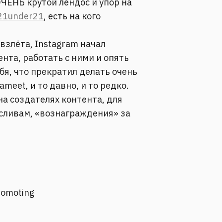
ОЧЕНЬ крутой лендос и упор на
/21under21
, есть на кого
 взлёта, Instagram начал
нта, работать с ними и опять
бя, что прекратил делать очень
meet, и то давно, и то редко.
на создателях контента, для
о сливам, «вознаграждения» за
promoting