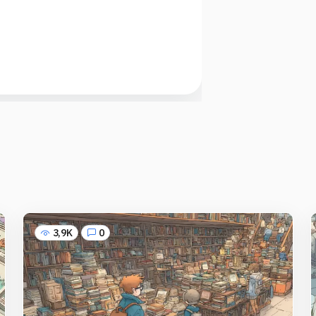
3,9K
0