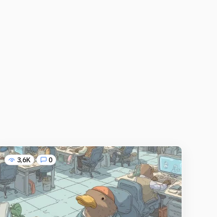
3,6K
0