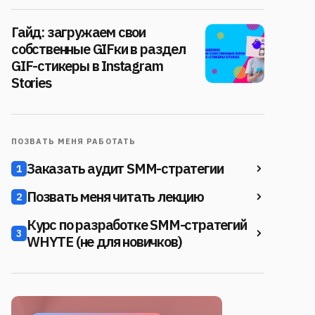
Гайд: загружаем свои
собственные GIFки в раздел
GIF-стикеры в Instagram
Stories
ПОЗВАТЬ МЕНЯ РАБОТАТЬ
Заказать аудит SMM-стратегии
1
Позвать меня читать лекцию
2
Курс по разработке SMM-стратегий
3
WHYTE (не для новичков)