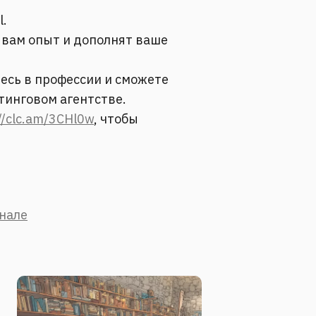
l.
вам опыт и дополнят ваше
есь в профессии и сможете
етинговом агентстве.
//clc.am/3CHl0w
, чтобы
анале