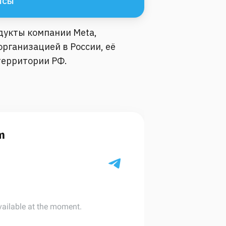
йсы
одукты компании Meta,
рганизацией в России, её
территории РФ.
m