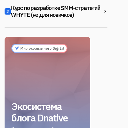
Курс по разработке SMM-стратегий
3
WHYTE (не для новичков)
Мир осознанного Digital
Экосистема
блога Dnative