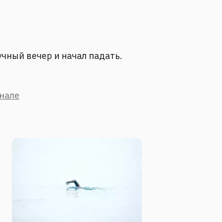
учный вечер и начал падать.
анале