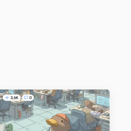
3,6K
0