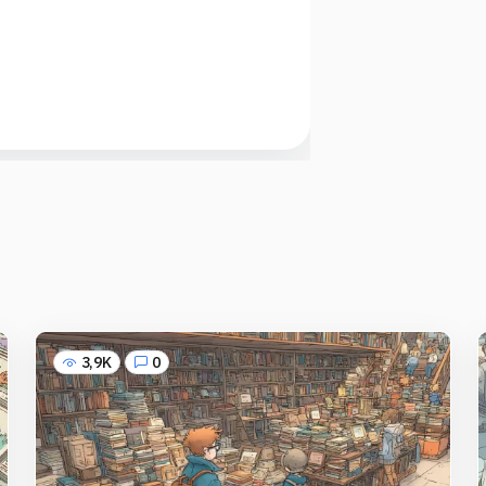
3,9K
0