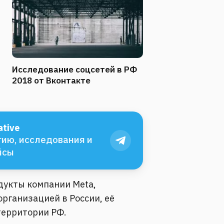
Исследование соцсетей в РФ
2018 от Вконтакте
tive
ию, исследования и
йсы
одукты компании Meta,
рганизацией в России, её
территории РФ.