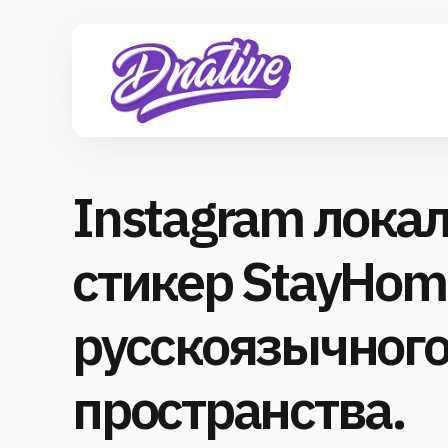
Instagram лока
стикер StayHom
русскоязычног
пространства.