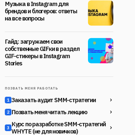
Музыка в Instagram для
брендов и блогеров: ответы
на все вопросы
Гайд: загружаем свои
собственные GIFки в раздел
GIF-стикеры в Instagram
Stories
ПОЗВАТЬ МЕНЯ РАБОТАТЬ
Заказать аудит SMM-стратегии
1
Позвать меня читать лекцию
2
Курс по разработке SMM-стратегий
3
WHYTE (не для новичков)