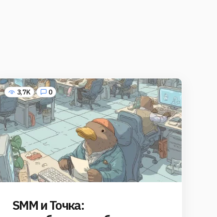
3,7K
0
SMM и Точка: