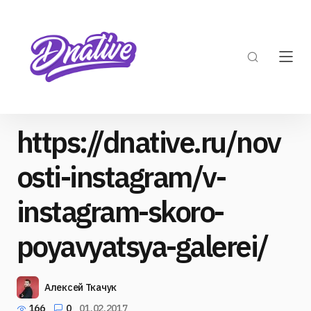
https://dnative.ru/nov
osti-instagram/v-
instagram-skoro-
poyavyatsya-galerei/
Алексей Ткачук
166
0
01.02.2017