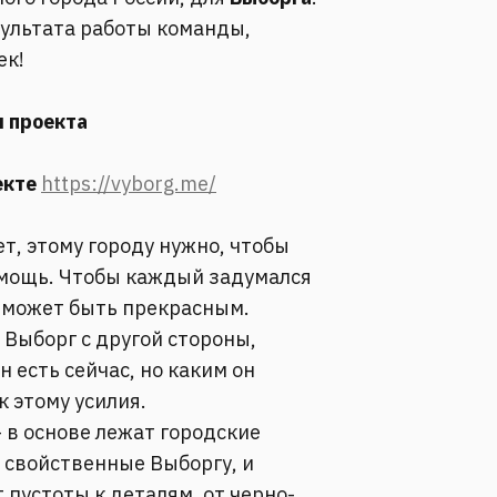
зультата работы команды,
ек!
 проекта
екте
https://vyborg.me/
т, этому городу нужно, чтобы
омощь. Чтобы каждый задумался
, может быть прекрасным.
Выборг с другой стороны,
н есть сейчас, но каким он
к этому усилия.
 в основе лежат городские
 свойственные Выборгу, и
 пустоты к деталям, от черно-