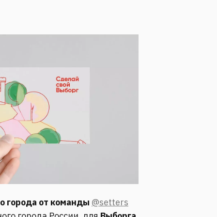
о города от команды
@setters
ого города России, для
Выборга
.