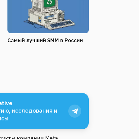
Самый лучший SMM в России
tive
ию, исследования и
йсы
одукты компании Meta,