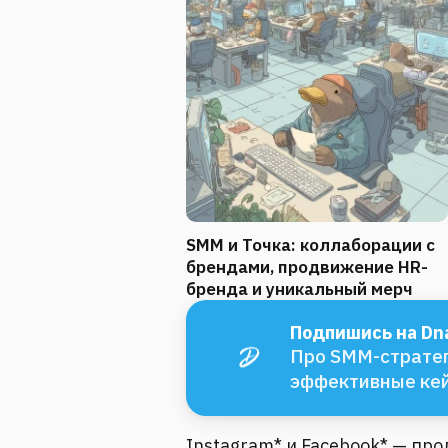
SMM и Точка: коллаборации с
брендами, продвижение HR-
бренда и уникальный мерч
Подпишись на Dna
Про SMM-стратег
эффективные ке
Instagram* и Facebook* — пр