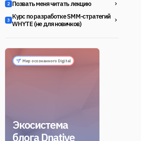
Позвать меня читать лекцию
2
Курс по разработке SMM-стратегий
3
WHYTE (не для новичков)
Мир осознанного Digital
Экосистема
блога Dnative