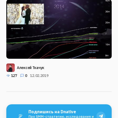
Алексей Ткачук
127
0
12.02.2019
Подпишись на Dnative
Про SMM-стратегию, исследования и