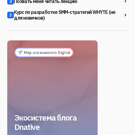
Позвать меня читать лекцию
2
Курс по разработке SMM-стратегий WHYTE (не
3
для новичков)
Мир осознанного Digital
Экосистема блога
Dnative