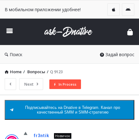
В мобильном приложении удобнее!
DNative
Ask
Поиск
Задай вопрос
Home
/
Вопросы
/
Q 9123
Next
In Process
Подписывайтесь на Dnative в Telegram. Канал про
качественный SMM и SMM-стратегию
DNative
fr3ntik
Новичок