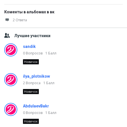
Коменты в альбомах в вк
2 Ответа
Лучшие участники
sandik
0
Вопросов
1
Балл
Новичок
ilya_plotnikow
2
Вопроса
1
Балл
Новичок
AbdulaevBakr
0
Вопросов
1
Балл
Новичок