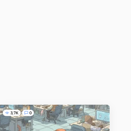
3,7K
0