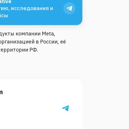
tive
ию, исследования и
йсы
одукты компании Meta,
рганизацией в России, её
территории РФ.
m