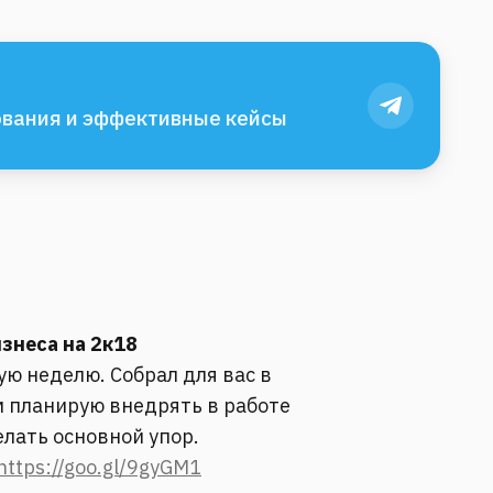
вания и эффективные кейсы
изнеса на 2к18
ю неделю. Собрал для вас в
ам планирую внедрять в работе
елать основной упор.
https://goo.gl/9gyGM1