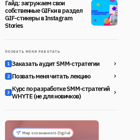
Гайд: загружаем свои
собственные GIFки в раздел
GIF-стикеры в Instagram
Stories
ПОЗВАТЬ МЕНЯ РАБОТАТЬ
Заказать аудит SMM-стратегии
1
Позвать меня читать лекцию
2
Курс по разработке SMM-стратегий
3
WHYTE (не для новичков)
Мир осознанного Digital