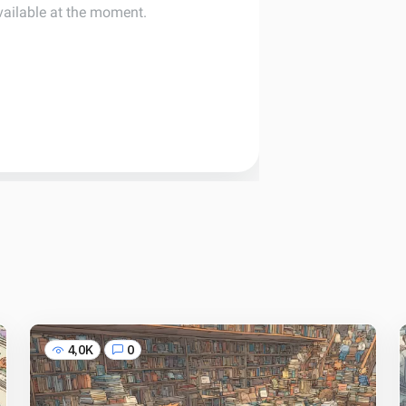
4,0K
0