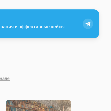
вания и эффективные кейсы
анале