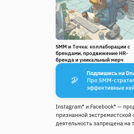
SMM и Точка: коллаборации с
брендами, продвижение HR-
бренда и уникальный мерч
Подпишись на Dna
Про SMM-стратег
эффективные ке
Instagram* и Facebook* — пр
признанной экстремистской о
деятельность запрещена на 