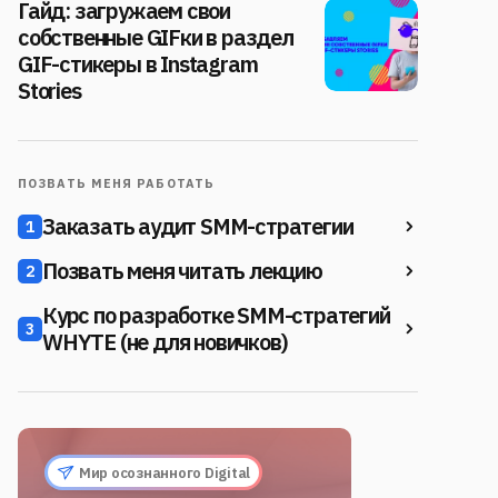
Гайд: загружаем свои
собственные GIFки в раздел
GIF-стикеры в Instagram
Stories
ПОЗВАТЬ МЕНЯ РАБОТАТЬ
Заказать аудит SMM-стратегии
1
Позвать меня читать лекцию
2
Курс по разработке SMM-стратегий
3
WHYTE (не для новичков)
Мир осознанного Digital