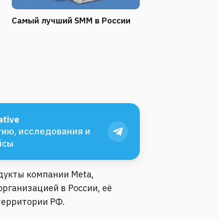
Самый лучший SMM в России
tive
ию, исследования и
йсы
одукты компании Meta,
рганизацией в России, её
территории РФ.