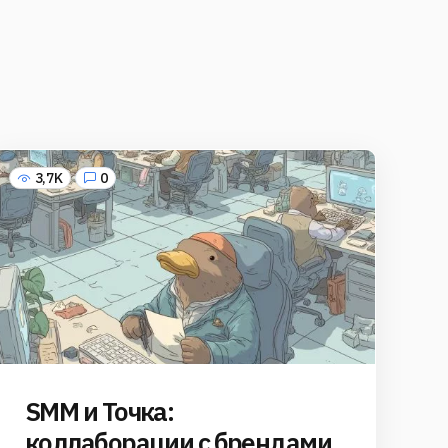
3,7K
0
SMM и Точка:
коллаборации с брендами,