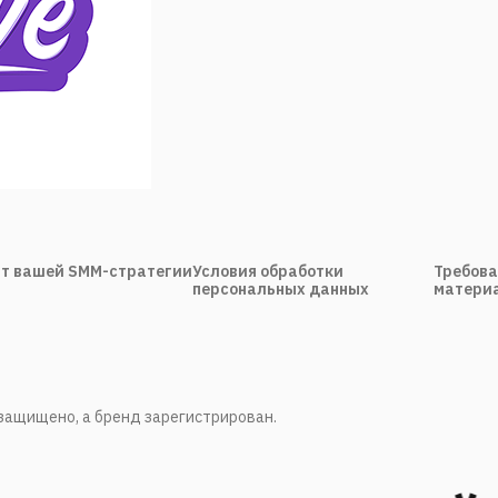
т вашей SMM-стратегии
Условия обработки
Требова
персональных данных
материа
ё защищено, а бренд зарегистрирован.